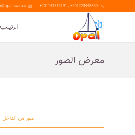
o@opalboat.co
201223448860+ , 201141313191+
الرئيسية
معرض الصور
صور من الداخل