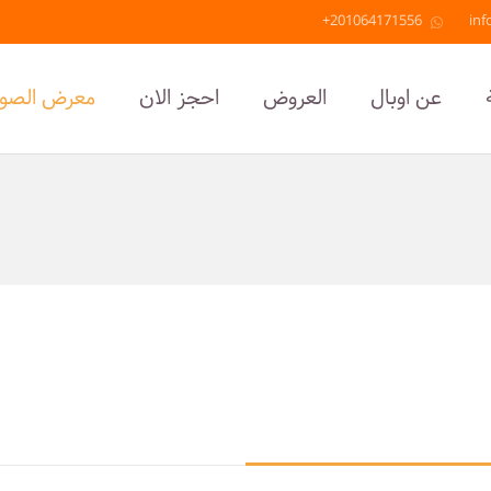
201064171556+
inf
عن اوبال
العروض
احجز الان
معرض الصور