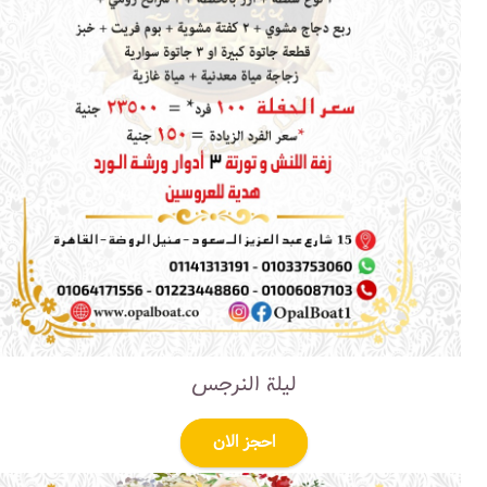
ليلة النرجس
احجز الان