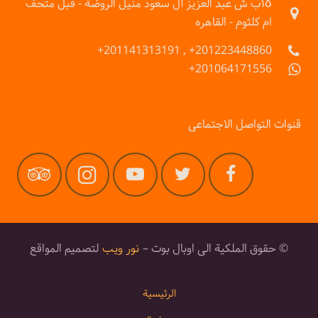
١٥ب ش عبد العزيز آل سعود منيل الروضة - قبل متحف
ام كلثوم - القاهره
201223448860+ , 201141313191+
201064171556+
قنوات التواصل الاجتماعى
© حقوق الملكية الى اوبال بوت –
نور ويب
لتصميم المواقع
الرئيسية